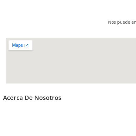
Nos puede enc
Acerca De Nosotros
ORTOPEDIA BASOA nació en la década de los 70 del siglo XX, de 
García Caravantes, cuyo objetivo fue la modernización y difusión
tecnologías en el ámbito de la ortopedia técnica a medida, teni
ayuda para la mejora de la calidad de vida de las personas con 