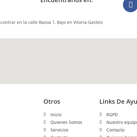
ontrar en la calle Basoa 1, Bajo en Vitoria-Gasteiz
Otros
Links De Ay
la mano de Ángel
Inicio
RGPD
 de nuevas
Quienes Somos
Nuestro equip
endo como meta la
Servicios
Contacto
movilidad