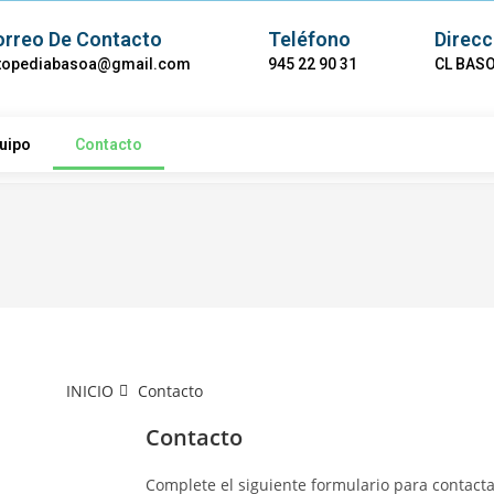
orreo De Contacto
Teléfono
Direcc
topediabasoa@gmail.com
945 22 90 31
CL BASO
uipo
Contacto
INICIO
Contacto
Contacto
Complete el siguiente formulario para contacta