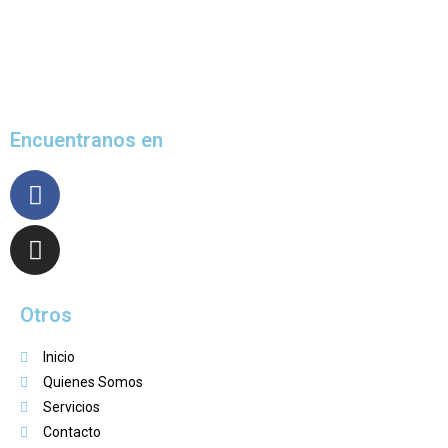
de la ortopedia técnica a medida, teniendo como meta la ayuda
para la mejora de la calidad de vida de las personas con
movilidad reducida, aquejadas por algún traumatismo.
Encuentranos en
Otros
Inicio
Quienes Somos
Servicios
Contacto