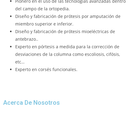
Pionero en el uso de las tecnologías avanzadas dentro
del campo de la ortopedia.
Diseño y fabricación de prótesis por amputación de
miembro superior e inferior.
Diseño y fabricación de prótesis mioeléctricas de
antebrazo..
Experto en pórtesis a medida para la corrección de
desviaciones de la columna como escoliosis, cifósis,
etc…
Experto en corsés funcionales.
Acerca De Nosotros
ORTOPEDIA BASOA nació en la década de los 70 del siglo XX, de
la mano de Ángel García Caravantes, cuyo objetivo fue la
modernización y difusión de nuevas tecnologías en el ámbito