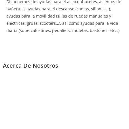
Disponemos de ayudas para el aseo (taburetes, asientos de
bañera…), ayudas para el descanso (camas, sillones…),
ayudas para la movilidad (sillas de ruedas manuales y
eléctricas, grúas, scooters…), así como ayudas para la vida
diaria (sube-calcetines, pedaliers, muletas, bastones, etc…)
Acerca De Nosotros
ORTOPEDIA BASOA nació en la década de los 70 del siglo XX, de
la mano de Ángel García Caravantes, cuyo objetivo fue la
modernización y difusión de nuevas tecnologías en el ámbito
de la ortopedia técnica a medida, teniendo como meta la ayuda
para la mejora de la calidad de vida de las personas con
movilidad reducida, aquejadas por algún traumatismo.